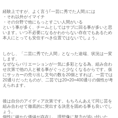
経験上ですが、よく言う｢一芸に秀でた人間｣には
・それ以外がイマイチ
・その分野で他にもっとすごい人間がいる
という事が多く、チームとしてはサブに回る事が多いと思
います。いつ不必要になるかわからない存在でもあるため
本人にとっても安住すべき位置ではないでしょう。
しかし、「二芸に秀でた人間」となった途端、状況は一変
します。
なぜならバリエーションが一気に多彩となる為、組み合わ
せ次第で他の人と被る事がぐっと少なくなるからです。仮
にサッカーの売り出し文句の数を20個とすれば、一芸では
20通りだったものが、二芸では20×20=400通りの個性が考
えられます。
後は自分のアイディア次第です。もちろんあえて同じ芸を
組み合わせて徹底的に突出する決意を固める事も良いでし
ょう。
個性に確かな価値が存在し、理想像に努力が追い付いた