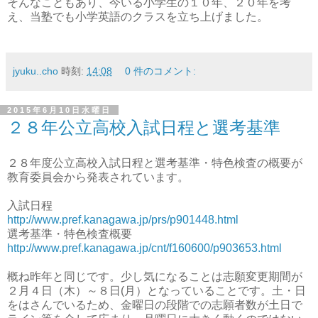
そんなこともあり、今いる小学生の１０年、２０年を考
え、当塾でも小学英語のクラスを立ち上げました。
jyuku..cho
時刻:
14:08
0 件のコメント:
2015年6月10日水曜日
２８年公立高校入試日程と選考基準
２８年度公立高校入試日程と選考基準・特色検査の概要が
教育委員会から発表されています。
入試日程
http://www.pref.kanagawa.jp/prs/p901448.html
選考基準・特色検査概要
http://www.pref.kanagawa.jp/cnt/f160600/p903653.html
概ね昨年と同じです。少し気になることは志願変更期間が
２月４日（木）～８日(月）となっていることです。土・日
をはさんでいるため、金曜日の段階での志願者数が土日で