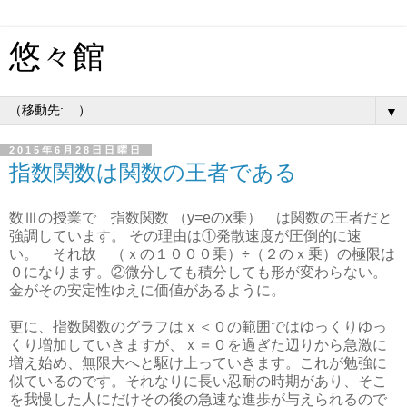
悠々館
▼
2015年6月28日日曜日
指数関数は関数の王者である
数Ⅲの授業で 指数関数 （y=eのx乗） は関数の王者だと
強調しています。 その理由は①発散速度が圧倒的に速
い。 それ故 （ｘの１０００乗）÷（２のｘ乗）の極限は
０になります。②微分しても積分しても形が変わらない。
金がその安定性ゆえに価値があるように。
更に、指数関数のグラフはｘ＜０の範囲ではゆっくりゆっ
くり増加していきますが、ｘ＝０を過ぎた辺りから急激に
増え始め、無限大へと駆け上っていきます。これが勉強に
似ているのです。それなりに長い忍耐の時期があり、そこ
を我慢した人にだけその後の急速な進歩が与えられるので