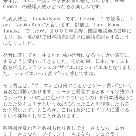
来年は、４年に一度の中学教科書の改訂の年です。New
Crown の登場人物がどうなるか楽しみです。
代表人物は Tanaka Kumi です。Lesson １で登場し、”I
am Tanaka Kumi.”と言います。以前は I am Kumi
Tanaka. でしたが、２０００年以降、国語審議会の答申に
より、姓・名の順で日本語表記通りに英語表記もするよう
になりました。
発音に関しても、生まれた国の発音になるべく近い表記に
するように変わってきました。その結果、日本にキリスト
教を伝えたフランシスコ=ザビエルはシャビエルとなりまし
た。”シャビエルって誰？”って感じですね。
そう言えば、”ギョエテとは俺のことかとゲーテ言い”という
有名な川柳があります。ゲーテと発音するときドイツ語のO
ウムラウト（Oの上に点が２つついたもの）を日本語表記に
したためギョエテという表記になったことを揶揄したもの
かと思います。ところが、これは意外にドイツ人に通じる
という体験をしたことがあります。
教科書が変わると教材も作り直しです。さよなら ムカ
ミ！ さよなら メイリン！ さよなら シュクラ！