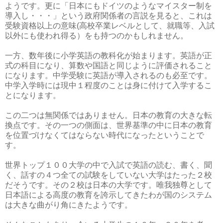
ようです。更に「日本にもドイツのようなマイスター制を
導入し・・・」という政府関係者の言説を見ると、これは
受験資格以上の意味(高校卒業レベルとして、就職等、入試
以外にも使われ得る）をも持つのかもしれません。
一方、数年後に小学英語の教科化が始まります。英語が正
式の科目になり、算数や国語と同じように評価されること
になります。中学受験に英語が導入されるのも必至です。
中学入学時には現中１程度のことは身に付けて入学するこ
とになります。
この二つは無関係ではありません。日本の教育の大きな転
換点です。その一つの側面は、世界基準の中に日本の教育
を位置づけなくてはならない時代になったということで
す。
世界トップ１００大学の中で入試で英語の読む、書く、聞
く、話すの４つ全ての試験をしていない大学はたった２校
だそうです。その２校は日本の大学です。唯我独尊として
日本語による高度の教育を誇示してきたわが国のシステム
は大きな曲がり角にきたようです。