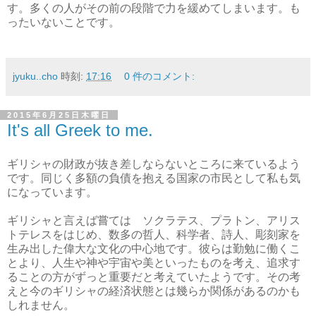
す。多くの人がその前の段階で力を緩めてしまいます。も
ったいないことです。
jyuku..cho
時刻:
17:16
0 件のコメント:
2015年6月25日木曜日
It's all Greek to me.
ギリシャの財政が抜き差しならないところに来ているよう
です。同じく多額の負債を抱える国家の市民として私も気
になっています。
ギリシャと言えば嘗ては ソクラテス、プラトン、アリス
トテレスをはじめ、数多の哲人、科学者、詩人、彫刻家を
生み出した偉大な文化の中心地です。彼らは勤勉に働くこ
とより、人生や神や宇宙や美といったものを考え、追求す
ることの方がずっと重要だと考えていたようです。その考
えと今のギリシャの経済状態とは幾らか関係があるのかも
しれません。