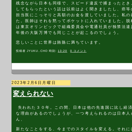
残念ながら日本も同様で、スピード違反で捕まったとき
してもらったという話は以前はよく聞きましたし、癌等
担当医にこっそりと高額のお金を渡していました。私の
た。医師はそれを黙ってポケットに入れていました。脱
は東京オリンピックで組織委員会や電通社員が独禁法違
年後の大阪万博でも同じことが起こるのでしょう。
悲しいことに世界は賄賂に満ちています。
投稿者
JYUKU..CHO
時刻:
13:20
0 コメント
2023年2月6日月曜日
変えられない
失われた３０年。この間、日本は他の先進国に比し経
な理由があるのでしょうが、一つ考えられるのは日本人
ん、
新たなことをする、今までのスタイルを変える。それに