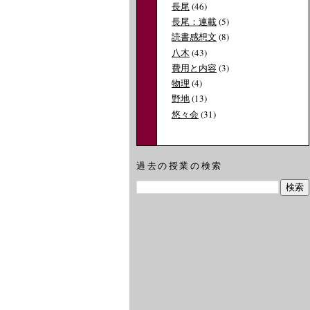
長尾
(46)
長尾：連載
(5)
読書感想文
(8)
八木
(43)
費用と内容
(3)
物理
(4)
野地
(13)
悠々会
(31)
過去の授業の検索