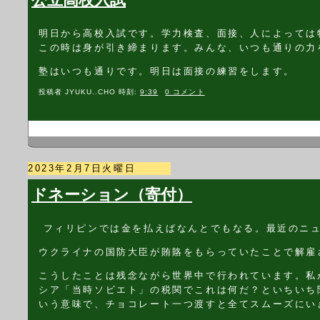
明日から高校入試です。学力検査、面接、人によっては
この時は身が引き締まります。みんな、いつも通りの力
塾はいつも通りです。明日は面接の練習をします。
投稿者
JYUKU..CHO
時刻:
9:39
0 コメント
2023年2月7日火曜日
ドネーション（寄付）
フィリピンでは金を払えばなんとでもなる。最近のニ
ウクライナの国防大臣が賄賂をもらっていたことで解雇
こうしたことは残念ながら世界中で行われています。私
シア「当時ソビエト」の税関でこれは何だ？といちいち
いう意味で、チョコレート一つ渡すと全てスムーズにい