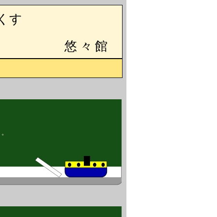
くす
悠々館
す。