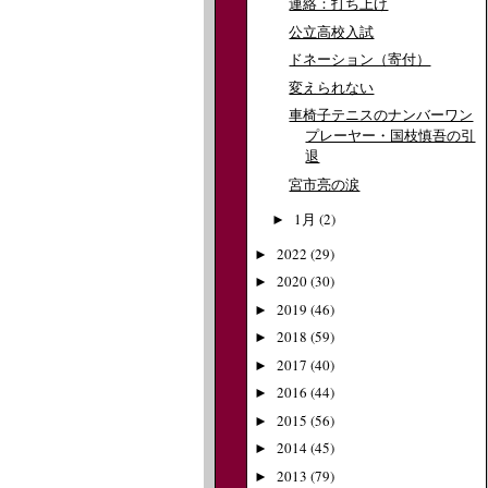
連絡：打ち上げ
公立高校入試
ドネーション（寄付）
変えられない
車椅子テニスのナンバーワン
プレーヤー・国枝慎吾の引
退
宮市亮の涙
1月
(2)
►
2022
(29)
►
2020
(30)
►
2019
(46)
►
2018
(59)
►
2017
(40)
►
2016
(44)
►
2015
(56)
►
2014
(45)
►
2013
(79)
►