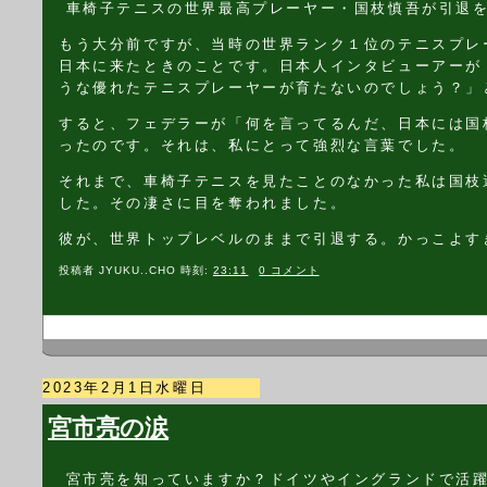
車椅子テニスの世界最高プレーヤー・国枝慎吾が引退
もう大分前ですが、当時の世界ランク１位のテニスプレ
日本に来たときのことです。日本人インタビューアーが
うな優れたテニスプレーヤーが育たないのでしょう？」
すると、フェデラーが「何を言ってるんだ、日本には国
ったのです。それは、私にとって強烈な言葉でした。
それまで、車椅子テニスを見たことのなかった私は国枝
した。その凄さに目を奪われました。
彼が、世界トップレベルのままで引退する。かっこよす
投稿者
JYUKU..CHO
時刻:
23:11
0 コメント
2023年2月1日水曜日
宮市亮の涙
宮市亮を知っていますか？ドイツやイングランドで活