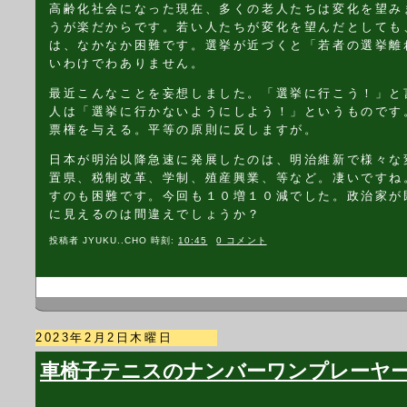
高齢化社会になった現在、多くの老人たちは変化を望み
うが楽だからです。若い人たちが変化を望んだとしても
は、なかなか困難です。選挙が近づくと「若者の選挙離
いわけでわありません。
最近こんなことを妄想しました。「選挙に行こう！」と
人は「選挙に行かないようにしよう！」というものです
票権を与える。平等の原則に反しますが。
日本が明治以降急速に発展したのは、明治維新で様々な
置県、税制改革、学制、殖産興業、等など。凄いですね
すのも困難です。今回も１０増１０減でした。政治家が
に見えるのは間違えでしょうか？
投稿者
JYUKU..CHO
時刻:
10:45
0 コメント
2023年2月2日木曜日
車椅子テニスのナンバーワンプレーヤ