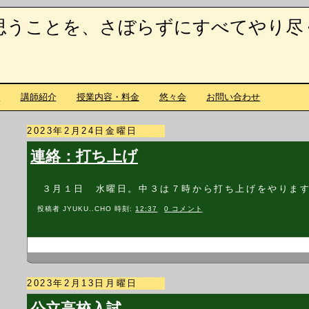
思うことを、さぼらずにすべてやり尽
て
講師紹介
授業内容・料金
悠々会
お問い合わせ
2023年2月24日金曜日
連絡：打ち上げ
３月１日 水曜日。中３は７時から打ち上げをやりま
投稿者
JYUKU..CHO
時刻:
12:37
0 コメント
2023年2月13日月曜日
公立高校入試