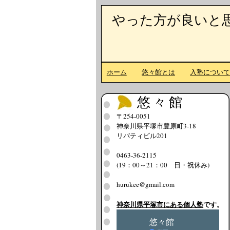
やった方が良いと
ホーム
悠々館とは
入塾につい
悠々館
〒254-0051
神奈川県平塚市豊原町3-18
リバティビル201
0463-36-2115
(19：00～21：00 日・祝休み)
hurukee@gmail.com
神奈川県平塚市にある個人塾
です。