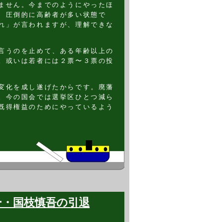
ません。今までのようにやったほ
、圧倒的に高齢者が多い状態で
れ」が言われますが、理解できな
言うのを止めて、ある年齢以上の
。或いは若者には２票〜３票の投
変化を成し遂げたからです。廃藩
。今の国会では選挙区ひとつ減ら
既得権益のためにやっているよう
ー・国枝慎吾の引退