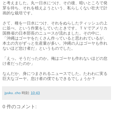
と考えました。丸一日水につけ、その後、暗いところで発
芽を待ち、それを植えようという、私らしくない壮大で計
画的な栽培です。
さて、種を一日水につけ、それをぬらしたティッシュの上
に並べ、という作業をしていたときです。ＴＶでアメリカ
国務省の日本部長のニュースが流れました。その中に、
「沖縄はゴーヤをたくさん作っていると思われているが、
本土の方がずっと生産量が多い。沖縄の人はゴーヤも作れ
ないほど怠け者だ」というものでした。
「えっ。そうだったのか。俺はゴーヤも作れないほどの怠
け者だったのか」
なんだか、身につまされるニュースでした。たわわに実る
巨大なゴーヤ。怠け者の僕でもできるでしょうか？
jyuku..cho
時刻:
10:43
0 件のコメント: