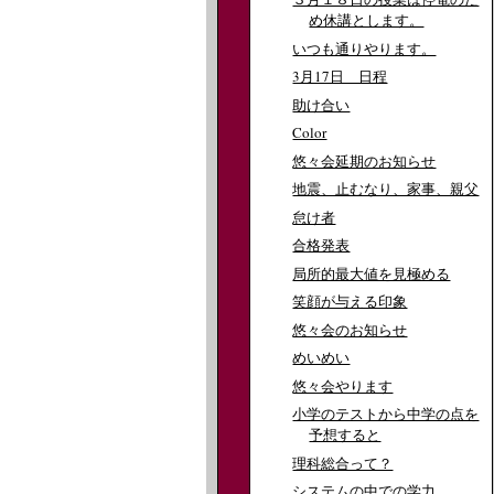
め休講とします。
いつも通りやります。
3月17日 日程
助け合い
Color
悠々会延期のお知らせ
地震、止むなり、家事、親父
怠け者
合格発表
局所的最大値を見極める
笑顔が与える印象
悠々会のお知らせ
めいめい
悠々会やります
小学のテストから中学の点を
予想すると
理科総合って？
システムの中での学力