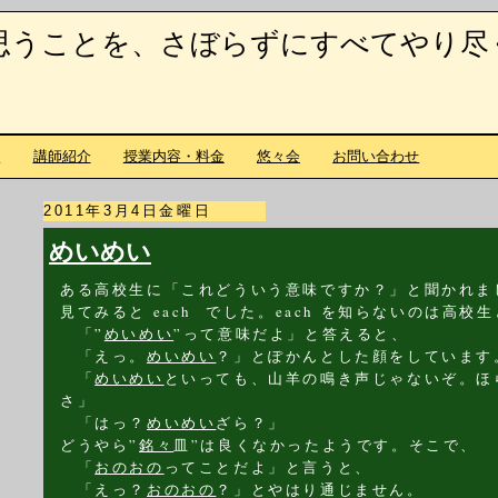
思うことを、さぼらずにすべてやり尽
て
講師紹介
授業内容・料金
悠々会
お問い合わせ
2011年3月4日金曜日
めいめい
ある高校生に「これどういう意味ですか？」と聞かれま
見てみると each でした。each を知らないのは高
「”
めいめい
”って意味だよ」と答えると、
「えっ。
めいめい
？」とぽかんとした顔をしています
「
めいめい
といっても、山羊の鳴き声じゃないぞ。ほ
さ」
「はっ？
めいめい
ざら？」
どうやら”
銘々
皿”は良くなかったようです。そこで、
「
おのおの
ってことだよ」と言うと、
「えっ？
おのおの
？」とやはり通じません。