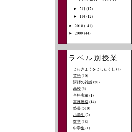
2月
(17)
►
1月
(12)
►
2010
(141)
►
2009
(44)
►
ラベル別授業
じゅぎょうをじしゅくし
(1)
英語
(10)
講師の雑談
(20)
高校
(3)
合格実績
(1)
事務連絡
(14)
塾長
(510)
小学生
(2)
数学
(18)
中学生
(1)