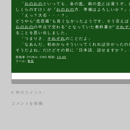
「
おのおの
といっても、金の
斧
、銀の
斧
とは違うぞ。
しくらのすけ）が『
おのおの
方、準備はよろしいか？』
「えっ？大石・・・？」
どうやら”忠臣蔵”も良くなかったようです。そう言えば
おのおの
の中点で交わる”となっていた教科書が”
それぞ
ることを思い出しました。
「つまりさ、
それぞれ
のことだよ」
「なあんだ。初めからそういってくれれば分かったの
そうだよね。だけどその前に「日本語、話せますか？」
投稿者
JYUKU..CHO
時刻:
13:40
ラベル:
塾長
0 件のコメント:
コメントを投稿