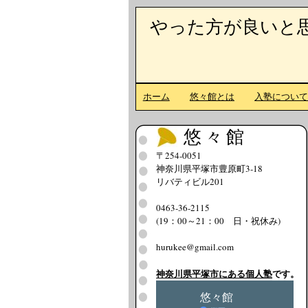
やった方が良いと
ホーム
悠々館とは
入塾につい
悠々館
〒254-0051
神奈川県平塚市豊原町3-18
リバティビル201
0463-36-2115
(19：00～21：00 日・祝休み)
hurukee@gmail.com
神奈川県平塚市にある個人塾
です。