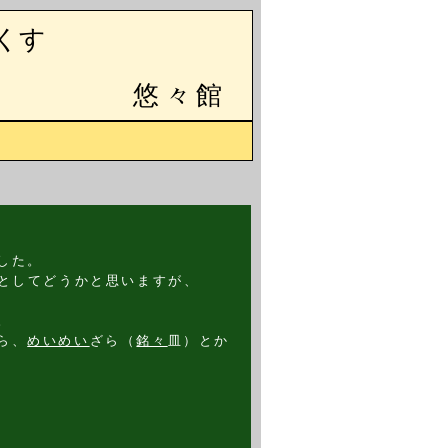
くす
悠々館
した。
校生としてどうかと思いますが、
。
ら、
めいめい
ざら（
銘々
皿）とか