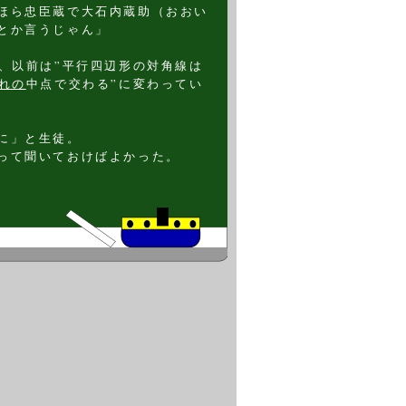
ほら忠臣蔵で大石内蔵助（おおい
とか言うじゃん」
、以前は”平行四辺形の対角線は
れの
中点で交わる”に変わってい
に」と生徒。
って聞いておけばよかった。