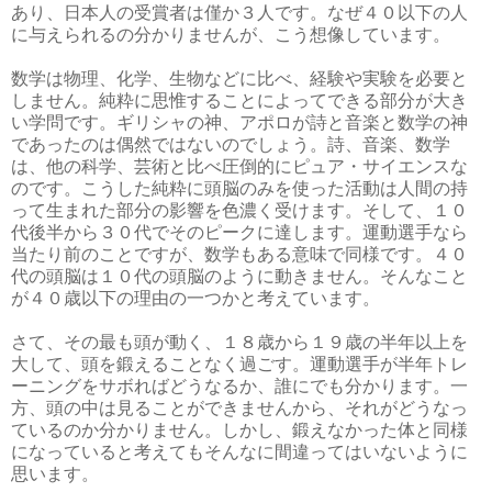
あり、日本人の受賞者は僅か３人です。なぜ４０以下の人
に与えられるの分かりませんが、こう想像しています。
数学は物理、化学、生物などに比べ、経験や実験を必要と
しません。純粋に思惟することによってできる部分が大き
い学問です。ギリシャの神、アポロが詩と音楽と数学の神
であったのは偶然ではないのでしょう。詩、音楽、数学
は、他の科学、芸術と比べ圧倒的にピュア・サイエンスな
のです。こうした純粋に頭脳のみを使った活動は人間の持
って生まれた部分の影響を色濃く受けます。そして、１０
代後半から３０代でそのピークに達します。運動選手なら
当たり前のことですが、数学もある意味で同様です。４０
代の頭脳は１０代の頭脳のように動きません。そんなこと
が４０歳以下の理由の一つかと考えています。
さて、その最も頭が動く、１８歳から１９歳の半年以上を
大して、頭を鍛えることなく過ごす。運動選手が半年トレ
ーニングをサボればどうなるか、誰にでも分かります。一
方、頭の中は見ることができませんから、それがどうなっ
ているのか分かりません。しかし、鍛えなかった体と同様
になっていると考えてもそんなに間違ってはいないように
思います。