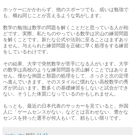
ホッケーにかかわらず、他のスポーツでも、或いは勉強で
も、概ね同じことが言えるような気がします。
数学の勉強は数学の問題を解くことだと思っている人が殆
どです。実際、私たちのやっている数学は沢山の練習問題
を解くことです。新たな公式や法則に至ることはまずあり
ません。与えられた練習問題を正確に早く処理をする練習
をしているわけです。
その結果、大学で突然数学が苦手になる人がいます。大学
の数学は高校のような練習問題を沢山解くことではありま
せん。僅かな例題と類題の処理をして、さっさと次の定理
へ進んでいきます。そのスタイルに慣れない高校数学の秀
才が沢山います。数多くの基礎練習をしないと試合ができ
ない。そうした体質になっているのかもしれません。
もっとも、最近の日本代表のサッカーを見ていると、外国
人に「ゲームセンスがない」などとは言わせない、豊かな
センスを持った選手が何人もいて、頼もしい限りです。
jyuku..cho
時刻:
11:47