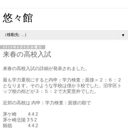
悠々館
▼
2012年6月6日水曜日
来春の高校入試
来春の高校入試の詳細が発表されました。
最も学力重視にすると内申：学力検査：面接＝２：６：２
となります。そのような学校は僅か３校でした。旧学区ト
ップ校の殆どが３：５：２で大変意外でした。
近郊の高校は 内申：学力検査：面接の順で
茅ケ崎 4 4 2
茅ケ崎北陵 3 5 2
鶴嶺 4 4 2