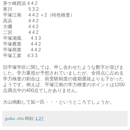
茅ケ崎西浜 4 4 2
寒川 5 3 2
平塚江南 4 4 2 ＋2（特色検査）
高浜 4 4 2
大磯 4 4 2
二宮 4 4 2
平塚湘風 4 3 3
平塚農業 4 4 2
平塚商業 4 4 2
平塚工業 4 3 3
旧平塚学区に関しては、申し合わせたような数字が並びま
した。学力重視が予想されていましたが、全得点に占める
学力検査の割合は、前受験制度の後期選抜よりも下がった
ようです。例えば、平塚江南の学力検査のポイントは1200
点満点中の400点でしかありません。
大山鳴動して鼠一匹・・・というところでしょうか。
jyuku..cho
時刻:
1:27