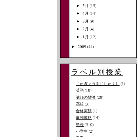
5月
(15)
►
4月
(14)
►
3月
(9)
►
2月
(4)
►
1月
(12)
►
2009
(44)
►
ラベル別授業
じゅぎょうをじしゅくし
(1)
英語
(10)
講師の雑談
(20)
高校
(3)
合格実績
(1)
事務連絡
(14)
塾長
(510)
小学生
(2)