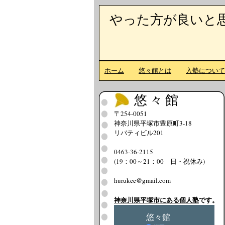
やった方が良いと
ホーム
悠々館とは
入塾につい
悠々館
〒254-0051
神奈川県平塚市豊原町3-18
リバティビル201
0463-36-2115
(19：00～21：00 日・祝休み)
hurukee@gmail.com
神奈川県平塚市にある個人塾
です。