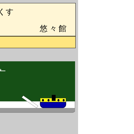
くす
悠々館
。