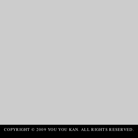
COPYRIGHT © 2009 YOU YOU KAN. ALL RIGHTS RESERVED.