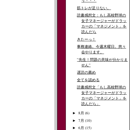
う・・・
筋トレが足りない。
読書感想文：もし高校野球の
女子マネージャーがドラッ
カーの「マネジメント」を
読んだら
きたーっ！
事務連絡。今週木曜日。悠々
会やります。
”先生！問題の意味が分かりま
せん”
遅読の薦め
全てを認める
読書感想文「もし高校野球の
女子マネージャーがドラッ
カーの「マネジメント」を
読んだら」
8月
(6)
►
7月
(10)
►
6月
(15)
►