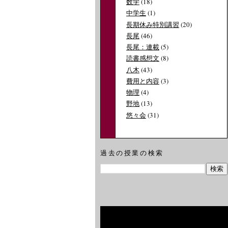
数学
(18)
中学生
(1)
長期休み特別講習
(20)
長尾
(46)
長尾：連載
(5)
読書感想文
(8)
八木
(43)
費用と内容
(3)
物理
(4)
野地
(13)
悠々会
(31)
過去の授業の検索