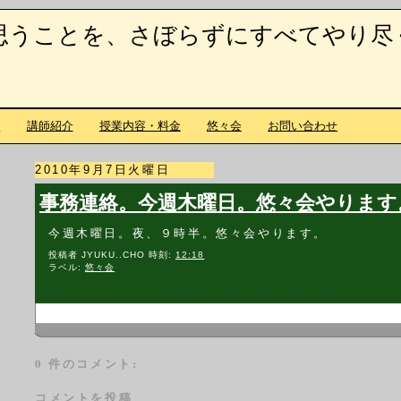
思うことを、さぼらずにすべてやり尽
て
講師紹介
授業内容・料金
悠々会
お問い合わせ
2010年9月7日火曜日
事務連絡。今週木曜日。悠々会やります
今週木曜日。夜、９時半。悠々会やります。
投稿者
JYUKU..CHO
時刻:
12:18
ラベル:
悠々会
0 件のコメント:
コメントを投稿