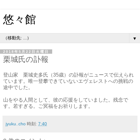
悠々館
▼
2018年5月22日火曜日
栗城氏の訃報
登山家 栗城史多氏（35歳）の訃報がニュースで伝えられ
ています。唯一登攀できていないエヴェレストへの挑戦の
途中でした。
山をやる人間として、彼の応援をしていました。残念で
す。若すぎる。ご冥福をお祈りします。
jyuku..cho
時刻:
7:40