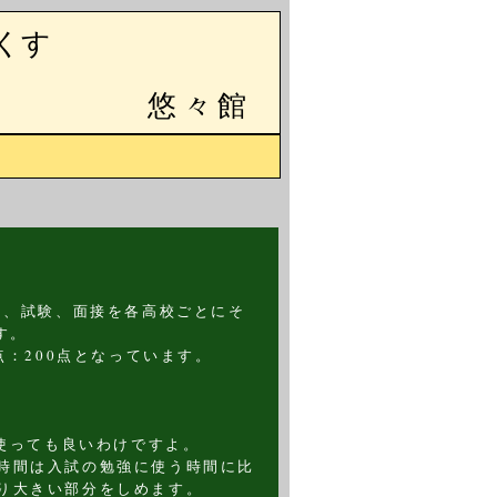
くす
悠々館
）、試験、面接を各高校ごとにそ
す。
点：200点となっています。
に使っても良いわけですよ。
時間は入試の勉強に使う時間に比
り大きい部分をしめます。