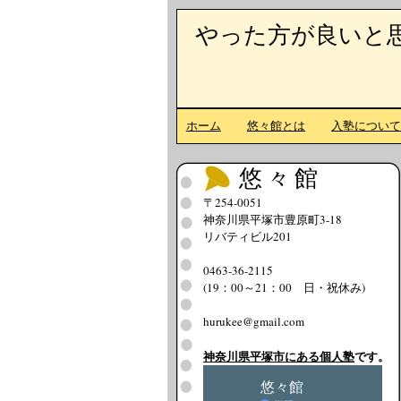
やった方が良いと
ホーム
悠々館とは
入塾につい
悠々館
〒254-0051
神奈川県平塚市豊原町3-18
リバティビル201
0463-36-2115
(19：00～21：00 日・祝休み)
hurukee@gmail.com
神奈川県平塚市にある個人塾
です。