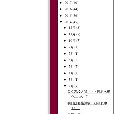
2017
(40)
►
2016
(44)
►
2015
(56)
►
2014
(45)
▼
12月
(3)
►
11月
(5)
►
10月
(7)
►
9月
(2)
►
7月
(1)
►
6月
(5)
►
5月
(7)
►
4月
(2)
►
3月
(1)
►
2月
(7)
▼
公立高校入試・・・理科の難
化について
明日は面接試験！頑張れ中
3！！