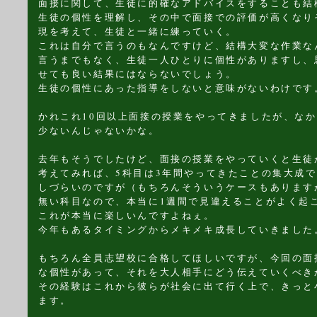
面接に関して、生徒に的確なアドバイスをすることも結
生徒の個性を理解し、その中で面接での評価が高くなり
現を考えて、生徒と一緒に練っていく。
これは自分で言うのもなんですけど、結構大変な作業な
言うまでもなく、生徒一人ひとりに個性がありますし、
せても良い結果にはならないでしょう。
生徒の個性にあった指導をしないと意味がないわけです
かれこれ10回以上面接の授業をやってきましたが、な
少ないんじゃないかな。
去年もそうでしたけど、面接の授業をやっていくと生徒
考えてみれば、5科目は3年間やってきたことの集大成
しづらいのですが（もちろんそういうケースもあります
無い科目なので、本当に1週間で見違えることがよく起
これが本当に楽しいんですよねぇ。
今年もあるタイミングからメキメキ成長していきました
もちろん全員志望校に合格してほしいですが、今回の面
な個性があって、それを大人相手にどう伝えていくべき
その経験はこれから彼らが社会に出て行く上で、きっと
ます。