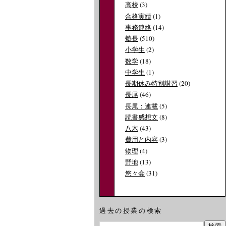
高校
(3)
合格実績
(1)
事務連絡
(14)
塾長
(510)
小学生
(2)
数学
(18)
中学生
(1)
長期休み特別講習
(20)
長尾
(46)
長尾：連載
(5)
読書感想文
(8)
八木
(43)
費用と内容
(3)
物理
(4)
野地
(13)
悠々会
(31)
過去の授業の検索