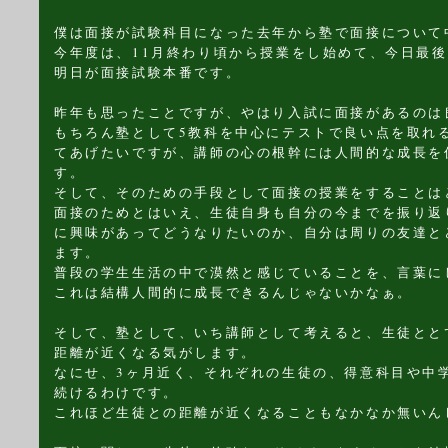
僕は面接が試験科目になった去年から塾で面接について
今年度は、11月終わり頃から授業をし始めて、今日最
明日が面接試験本番です。
昨年も思ったことですが、やはり入試に面接があるのは
もちろん塾として5教科を中心にテストで良い点を取れ
てあげたいですが、講師の心の根幹には人間的な成長を
す。
そして、そのための手段として面接の授業をすることは
面接のためとはいえ、生徒自身も自分の今までを振り返
に興味があってどうなりたいのか、自分は周りの友達と
ます。
普段の学生生活の中で漠然と感じていることを、言葉に
これは結構人間的に成長できるんじゃないかなぁ。
そして、塾として、いち講師として考えると、生徒とと
距離が近くなる気がします。
なにせ、3ヶ月近く、それぞれの生徒の、得意科目や中
続けるわけです。
これほど生徒との距離が近くなることもなかなか無いん