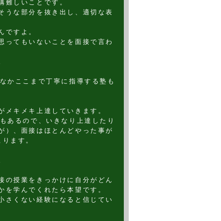
構難しいことです。
そうな部分を抜き出し、適切な表
んですよ。
思ってもいないことを面接で言わ
。
かなかここまで丁寧に指導する塾も
がメキメキ上達していきます。
でもあるので、いきなり上達したり
が）、面接はほとんどやった事が
こります。
。
接の授業をきっかけに自分がどん
かを学んでくれたら本望です。
小さくない経験になると信じてい