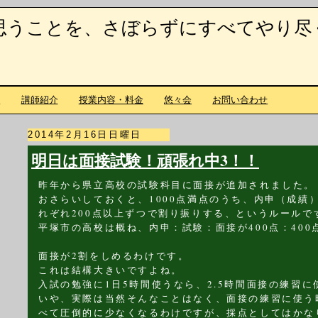
思うことを、さぼらずにすべてやり尽
て
講師紹介
授業内容・料金
悠々会
お問い合わせ
2014年2月16日日曜日
明日は面接試験！頑張れ中3！！
昨年から県立高校の試験科目に面接が追加されました。
おさらいしておくと、1000点満点のうち、内申（成績
れぞれ200点以上ずつで割り振りする、というルールで
平塚市の高校は概ね、内申：試験：面接が400点：400
面接が2割をしめるわけです。
これは結構大きいですよね。
入試の勉強に1日5時間使うなら、2.5時間面接の練習
いや、実際は当然そんなことはなく、面接の練習に使う
べて圧倒的に少なくなるわけですが、採点としてはかな