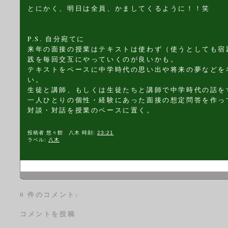
とにかく、明日は全員、かましてくるように！！笑
P.S. 自分宛てに
来年の面接の授業はテキストは使わず（使うとしても宿
践を毎回交互にやっていくのが良いかも。
テキストをベースに中学時代の思い出や将来の夢などを
い。
生徒と講師、もしくは生徒たちと講師で中学時代の話を
一人ひとりの個性・経験にあった面接の想定問答を作っ
対談・対話を授業のベースに置く。
投稿者
悠々館 八木
時刻:
23:21
ラベル:
八木
0 件のコメント:
コメントを投稿