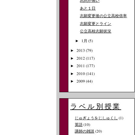
思想が無い
あと１日
志願変更後の公立高校倍率
志願変更とライン
公立高校志願状況
1月
(5)
►
2013
(79)
►
2012
(117)
►
2011
(177)
►
2010
(141)
►
2009
(44)
►
ラベル別授業
じゅぎょうをじしゅくし
(1)
英語
(10)
講師の雑談
(20)