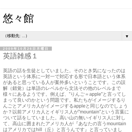
悠々館
▼
2009年10月26日月曜日
英語雑感１
英語の話を生徒としていました。そのとき気になったのは
英語という体系に一対一で対応する形で日本語という体系
があると思っている人が案外多いということです。この誤
解（錯覚）は単語のレベルから文法その他のレベルまで
様々にあるようです。例えば、”りんご＝apple”と言ってし
まって良いのかという問題です。私たちがイメージするり
んごとアメリカ人がイメージするappleと同じなのでしょう
か？以前アメリカ人とイギリス人が”mountain”という言葉に
ついて話をしていました。高い山の無いイギリス人に対し
て、高山に囲まれたアメリカ人が『あなたの言うmountain
はアメリカではhill（丘）と言うんです』と言っていまし