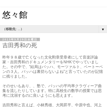
悠々館
▼
2013年5月29日水曜日
吉田秀和の死
昨年９８歳で亡くなった文化勲章受章者にして音楽評論
家・吉田秀和のドキュメンタリーをNHKでやっていまし
た。その中で、”結局はバッハ、モーツァルト、ベートーベ
ンの３人。バッハは裏切らないよね”と言っていたのが記憶
に残りました。
そのせいもあり、、塾で、バッハの平均率クラヴィーア曲
集を流したりしています。特に高校生の数学の授業では思
考に沈溺するのに良いようにも思えます。
吉田秀和と言えば、小林秀雄、大岡昇平、中原中也、河上