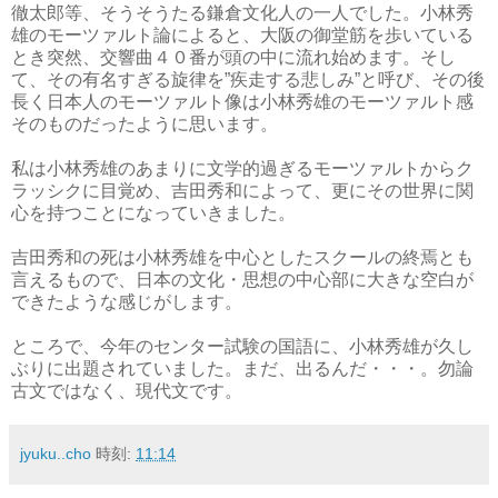
徹太郎等、そうそうたる鎌倉文化人の一人でした。小林秀
雄のモーツァルト論によると、大阪の御堂筋を歩いている
とき突然、交響曲４０番が頭の中に流れ始めます。そし
て、その有名すぎる旋律を”疾走する悲しみ”と呼び、その後
長く日本人のモーツァルト像は小林秀雄のモーツァルト感
そのものだったように思います。
私は小林秀雄のあまりに文学的過ぎるモーツァルトからク
ラッシクに目覚め、吉田秀和によって、更にその世界に関
心を持つことになっていきました。
吉田秀和の死は小林秀雄を中心としたスクールの終焉とも
言えるもので、日本の文化・思想の中心部に大きな空白が
できたような感じがします。
ところで、今年のセンター試験の国語に、小林秀雄が久し
ぶりに出題されていました。まだ、出るんだ・・・。勿論
古文ではなく、現代文です。
jyuku..cho
時刻:
11:14