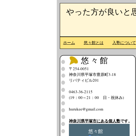
やった方が良いと
ホーム
悠々館とは
入塾につい
悠々館
〒254-0051
神奈川県平塚市豊原町3-18
リバティビル201
0463-36-2115
(19：00～21：00 日・祝休み)
hurukee@gmail.com
神奈川県平塚市にある個人塾
です。