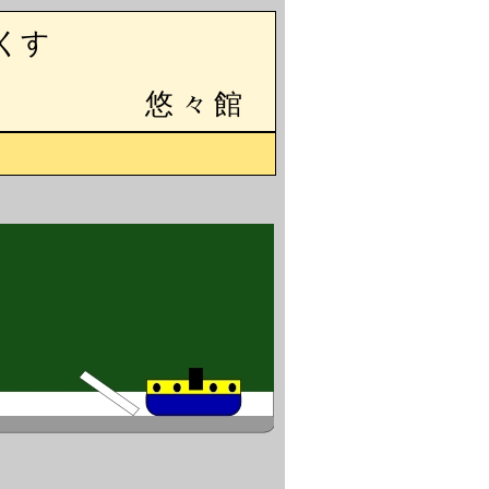
くす
悠々館