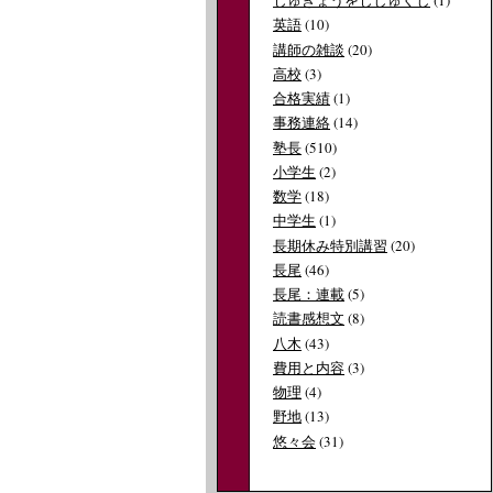
じゅぎょうをじしゅくし
(1)
英語
(10)
講師の雑談
(20)
高校
(3)
合格実績
(1)
事務連絡
(14)
塾長
(510)
小学生
(2)
数学
(18)
中学生
(1)
長期休み特別講習
(20)
長尾
(46)
長尾：連載
(5)
読書感想文
(8)
八木
(43)
費用と内容
(3)
物理
(4)
野地
(13)
悠々会
(31)