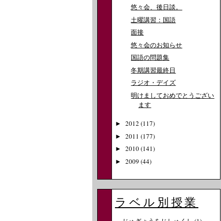
悠々会、後日談。
土曜講習：国語
面接
悠々会のお知らせ
国語の問題集
冬期講習最終日
ラジオ・デイズ
明けましておめでとうござい
ます
2012
(117)
►
2011
(177)
►
2010
(141)
►
2009
(44)
►
ラベル別授業