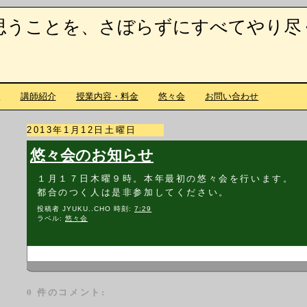
思うことを、さぼらずにすべてやり尽
て
講師紹介
授業内容・料金
悠々会
お問い合わせ
2013年1月12日土曜日
悠々会のお知らせ
１月１７日木曜９時。本年最初の悠々会を行います。
都合のつく人は是非参加してください。
投稿者
JYUKU..CHO
時刻:
7:29
ラベル:
悠々会
0 件のコメント: