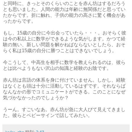
と同時に、きっとそのくらいのことを赤ん坊はするだろう
とも思いました。人間の能力は年齢に無関係だと思ってい
たからです。折に触れ、子供の能力の高さに驚く機会があ
ったからです。
もし、15歳の自分に今出会っていたら・・・。おそらく彼
は今の私以上に数学ができるような気がします。かつて経
験の無い、新しい問題を解かねばならないとしたら、おそ
らく私は15歳の自分に勝つことはできないでしょう。
今こうして、中高生を相手に数学を教えられるのは、彼ら
とは比べようもない沢山の知識と経験のお陰です。
赤ん坊は言語の体系を身に付けていません。しかし、経験
はなくとも頭は十分に活動しているはずです。それならば
なんなかの形でコミュニケートができる。このことになぜ
気づかなかったのでしょうか？
うーん。すごいなあ。赤ん坊が急に大人びて見えてきまし
た。彼らとベビーサインで話してみたい。
jyuku..cho
時刻:
2:43