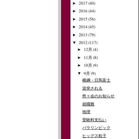
2017
(40)
►
2016
(44)
►
2015
(56)
►
2014
(45)
►
2013
(79)
►
2012
(117)
▼
12月
(4)
►
11月
(8)
►
10月
(9)
►
9月
(9)
▼
横綱・日馬富士
追突される
悠々会のお知らせ
就職難
地理
受験料支払い
パラリンピック
ヒッグス粒子