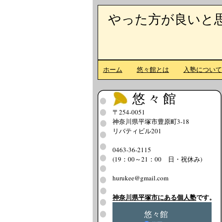
やった方が良いと
ホーム
悠々館とは
入塾につい
悠々館
〒254-0051
神奈川県平塚市豊原町3-18
リバティビル201
0463-36-2115
(19：00～21：00 日・祝休み)
hurukee@gmail.com
神奈川県平塚市にある個人塾
です。