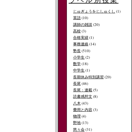
ラベル別授業
じゅぎょうをじしゅくし
(1)
英語
(10)
講師の雑談
(20)
高校
(3)
合格実績
(1)
事務連絡
(14)
塾長
(510)
小学生
(2)
数学
(18)
中学生
(1)
長期休み特別講習
(20)
長尾
(46)
長尾：連載
(5)
読書感想文
(8)
八木
(43)
費用と内容
(3)
物理
(4)
野地
(13)
悠々会
(31)