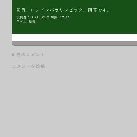
明日、ロンドンパラリンピック、閉幕です。
投稿者
JYUKU..CHO
時刻:
17:17
ラベル:
塾長
0 件のコメント:
コメントを投稿