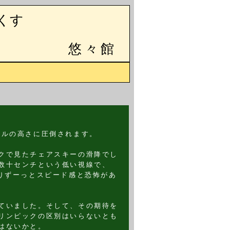
くす
悠々館
ベルの高さに圧倒されます。
クで見たチェアスキーの滑降でし
数十センチという低い視線で、
よりずーっとスピード感と恐怖があ
ていました。そして、その期待を
リンピックの区別はいらないとも
はないかと。