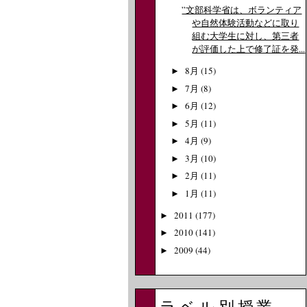
”文部科学省は、ボランティア
や自然体験活動などに取り
組む大学生に対し、第三者
が評価した上で修了証を発...
8月
(15)
►
7月
(8)
►
6月
(12)
►
5月
(11)
►
4月
(9)
►
3月
(10)
►
2月
(11)
►
1月
(11)
►
2011
(177)
►
2010
(141)
►
2009
(44)
►