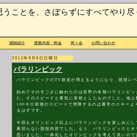
思うことを、さぼらずにすべてやり尽
て
講師紹介
授業内容・料金
悠々会
お問い合わせ
2012年9月9日日曜日
パラリンピック
パラリンピックのTV放送が増えるようになり、競技レ
始めてそのすごさに触れたのは長野の冬期パラリンピッ
た。そのスピードと勇気に呆然としたものでした。地上
100キロ前後のスピードで滑降するのは通常のスキー
るはずです。
今回もオリンピック以上にパラリンピックを楽しみにし
裏切らない競技内容でした。もう、パラリンピックとオ
思いました。一体化したオリンピックを考えて良いので