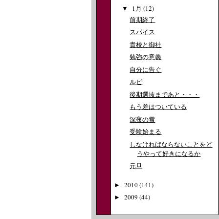
1月
(12)
▼
前期終了
スパイス
貴校と御社
勉強の意義
自分に告ぐ
ルビ
後期選抜まであと・・・
もう差はついている
深夜の雪
受験始まる
しなければならないことをど
うやって好きになるか
元旦
2010
(141)
►
2009
(44)
►