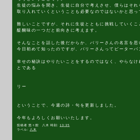
生徒の悩みを聞き、生徒に自分で考えさせ、僕らはそれ
取り入れていくということも必要なのではないかと思っ
難しいことですが、それに生徒とともに挑戦していくこ
醍醐味の一つだと前向きに考えます。
そんなことを話した後だからか、バリーさんの名言を思
今日初めて知ったのですが、バリーさんってピーターパ
幸せの秘訣はやりたいことをするのではなく、やらなけ
とである
ジェームス・マ
リー
ということで、今週の詩・句を更新しました。
今年もよろしくお願いいたします。
投稿者
悠々館 八木
時刻:
13:35
ラベル:
八木