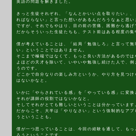
英語の問題を解きました。
きっと生徒それぞれ、「なんとかいい点を取りたい」、
ればならない」と言った想いがあるんだろうなぁと思い
ですが、それでもやはり、目の前の苦痛、困難から逃げ
だからそういった生徒たちも、テスト前はある程度の集
僕が考えていることは、「結局「勉強しろ」と言って無
い」ということではありません。
そこまで極端ではなくて、もっと良い方法があるのでは
よほどの天才を除いて、いやいや勉強し続けた人で、例
うのです。
どこかで自分なりの楽しみ方というか、やり方を見つけ
はないかなと。
いかに「やらされている感」を「やっている感」に変換
それが講師の役割ではないかなと。
そしてそれがとても難しいということは分かっています
だからこそ、大半は「やりなさい」という強制的なアプ
うということも。
僕が一つ思っていることは、今回の経験を通して、もっ
ろうということです。