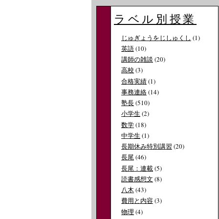
ラベル別授業
じゅぎょうをじしゅくし
(1)
英語
(10)
講師の雑談
(20)
高校
(3)
合格実績
(1)
事務連絡
(14)
塾長
(510)
小学生
(2)
数学
(18)
中学生
(1)
長期休み特別講習
(20)
長尾
(46)
長尾：連載
(5)
読書感想文
(8)
八木
(43)
費用と内容
(3)
物理
(4)