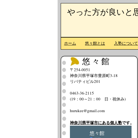
やった方が良いと
ホーム
悠々館とは
入塾につい
悠々館
〒254-0051
神奈川県平塚市豊原町3-18
リバティビル201
0463-36-2115
(19：00～21：00 日・祝休み)
hurukee@gmail.com
神奈川県平塚市にある個人塾
です。