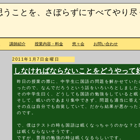
思うことを、さぼらずにすべてやり尽
て
講師紹介
授業内容・料金
悠々会
お問い合わせ
2011年1月7日金曜日
しなければならないことをどうやって
昨日の授業の際に、中学生に国語の問題を解かせていた
ったので、なんでだろうという話をいろいろとしました
その中学生曰く、どうしても国語の勉強をしていると眠
そして、眠いのであまり集中できず、問題も適当に答え
その点は自分でも自覚していて、だから結果が悪かった
のです。
で、僕はテストの時も国語は眠くなっちゃうのかな？と
は眠くならないそうです。
ですが、普段の勉強の時は眠くなるらしいです。