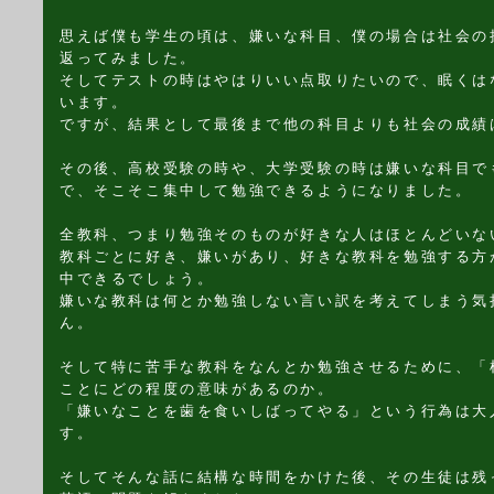
思えば僕も学生の頃は、嫌いな科目、僕の場合は社会の
返ってみました。
そしてテストの時はやはりいい点取りたいので、眠くは
います。
ですが、結果として最後まで他の科目よりも社会の成績
その後、高校受験の時や、大学受験の時は嫌いな科目で
で、そこそこ集中して勉強できるようになりました。
全教科、つまり勉強そのものが好きな人はほとんどいな
教科ごとに好き、嫌いがあり、好きな教科を勉強する方
中できるでしょう。
嫌いな教科は何とか勉強しない言い訳を考えてしまう気
ん。
そして特に苦手な教科をなんとか勉強させるために、「
ことにどの程度の意味があるのか。
「嫌いなことを歯を食いしばってやる」という行為は大
す。
そしてそんな話に結構な時間をかけた後、その生徒は残