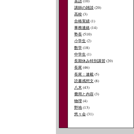
英語
(10)
講師の雑談
(20)
高校
(3)
合格実績
(1)
事務連絡
(14)
塾長
(510)
小学生
(2)
数学
(18)
中学生
(1)
長期休み特別講習
(20)
長尾
(46)
長尾：連載
(5)
読書感想文
(8)
八木
(43)
費用と内容
(3)
物理
(4)
野地
(13)
悠々会
(31)