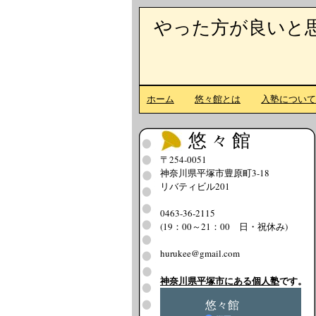
やった方が良いと
ホーム
悠々館とは
入塾につい
悠々館
〒254-0051
神奈川県平塚市豊原町3-18
リバティビル201
0463-36-2115
(19：00～21：00 日・祝休み)
hurukee@gmail.com
神奈川県平塚市にある個人塾
です。