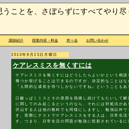
思うことを、さぼらずにすべてやり尽
て
講師紹介
授業内容・料金
悠々会
お問い合わせ
2010年8月23日月曜日
ケアレスミスを無くすには
ケアレスミスを無くすにはどうしたらよいかという相談
幾つか挙げることはできるのですが、決定的なことはな
『人間的な成長を待つしかないですね』ということもあ
口酸っぱくミスとその原因を指摘し続けてもたいして解
に関してのみ起こるというのなら、それには対処法があ
沢山する人は他の教科でも同様にしますし、勉強以外で
す。実際にテストでケアレスミスをする人は、日常生活
す。つまり、日常生活の問題が勉強に投影されているに