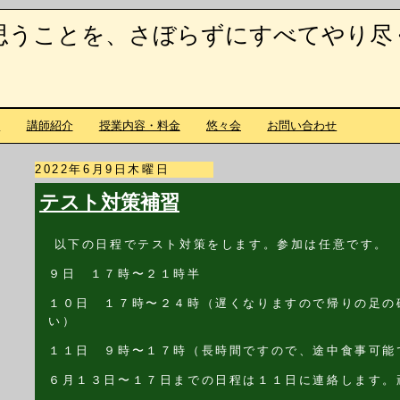
思うことを、さぼらずにすべてやり尽
て
講師紹介
授業内容・料金
悠々会
お問い合わせ
2022年6月9日木曜日
テスト対策補習
以下の日程でテスト対策をします。参加は任意です。
９日 １７時〜２１時半
１０日 １７時〜２４時（遅くなりますので帰りの足の
い）
１１日 ９時〜１７時（長時間ですので、途中食事可能
６月１３日〜１７日までの日程は１１日に連絡します。