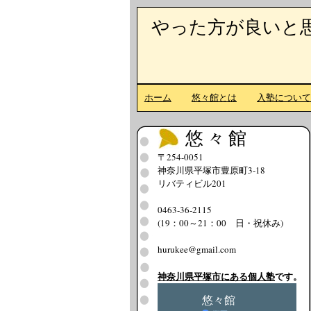
やった方が良いと
ホーム
悠々館とは
入塾につい
悠々館
〒254-0051
神奈川県平塚市豊原町3-18
リバティビル201
0463-36-2115
(19：00～21：00 日・祝休み)
hurukee@gmail.com
神奈川県平塚市にある個人塾
です。