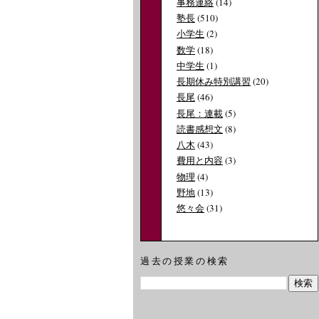
事務連絡
(14)
塾長
(510)
小学生
(2)
数学
(18)
中学生
(1)
長期休み特別講習
(20)
長尾
(46)
長尾：連載
(5)
読書感想文
(8)
八木
(43)
費用と内容
(3)
物理
(4)
野地
(13)
悠々会
(31)
過去の授業の検索