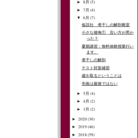
8月
(5)
►
7月
(4)
►
6月
(7)
▼
仮説社 煮干しの解剖教室
小さな後悔① 言い方が悪か
った？
夏期講習：無料体験授業行い
ます。
煮干しの解剖
テスト対策補習
歳を取るということは
失敗は最後ではない
5月
(4)
►
4月
(2)
►
3月
(2)
►
2020
(30)
►
2019
(46)
►
2018
(59)
►