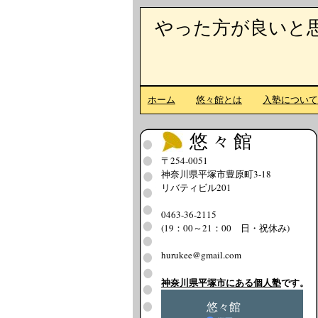
やった方が良いと
ホーム
悠々館とは
入塾につい
悠々館
〒254-0051
神奈川県平塚市豊原町3-18
リバティビル201
0463-36-2115
(19：00～21：00 日・祝休み)
hurukee@gmail.com
神奈川県平塚市にある個人塾
です。