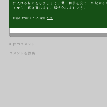
に入れる努力をしましょう。逐一解答を見て、転記する
てから、解き直します。習慣化しましょう。
投稿者
JYUKU..CHO
時刻:
6:22
0 件のコメント:
コメントを投稿