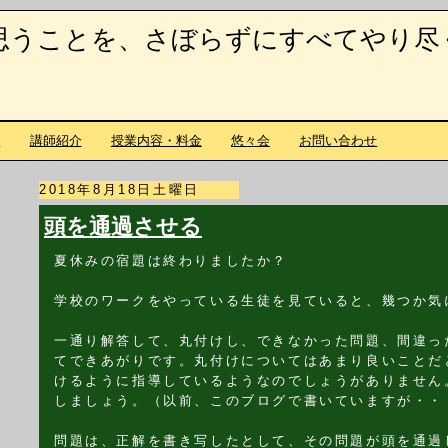
思うことを、さぼらずにすべてやり尽
て
講師紹介
授業内容・料金
悠々会
お問い合わせ
2018年8月18日土曜日
頭を通過させる
夏休みの宿題は終わりましたか？
学校のワークをやっている生徒を見ていると、幾つか気
一通り解答して、丸付けし、できなかった問題、間違っ
てできあがりです。丸付けについてはあまり良いことだ
けるように指導しているようなのでしょうがありません
しましょう。（以前、このブログで書いていますが・・
問題は、正解を書き写したとして、その問題が頭を通過