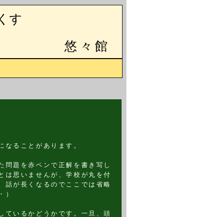
くす
悠々館
になることがあります。
た問題を赤ペンで正解を書き写し
とは思いませんが、学校が丸を付
。話が長くなるのでここでは省略
・）
しているかどうかです。一旦、頭