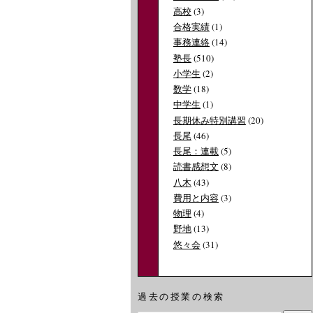
高校
(3)
合格実績
(1)
事務連絡
(14)
塾長
(510)
小学生
(2)
数学
(18)
中学生
(1)
長期休み特別講習
(20)
長尾
(46)
長尾：連載
(5)
読書感想文
(8)
八木
(43)
費用と内容
(3)
物理
(4)
野地
(13)
悠々会
(31)
過去の授業の検索