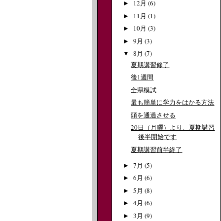
12月
(6)
►
11月
(1)
►
10月
(3)
►
9月
(3)
►
8月
(7)
▼
夏期講習修了
後1週間
全県模試
最も簡単に学力をはかる方法
頭を通過させる
20日（月曜）より、夏期講習
後半開始です
夏期講習前半終了
7月
(5)
►
6月
(6)
►
5月
(8)
►
4月
(6)
►
3月
(9)
►