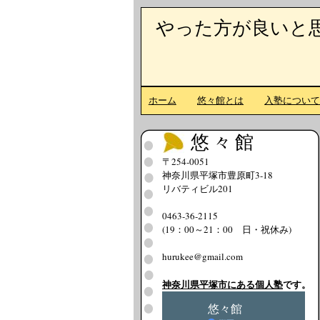
やった方が良いと
ホーム
悠々館とは
入塾につい
悠々館
〒254-0051
神奈川県平塚市豊原町3-18
リバティビル201
0463-36-2115
(19：00～21：00 日・祝休み)
hurukee@gmail.com
神奈川県平塚市にある個人塾
です。