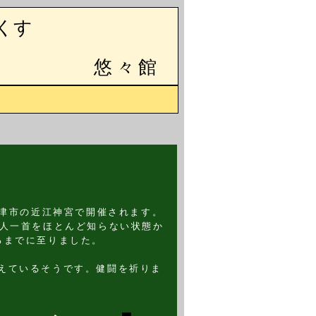
くす
悠々館
。
大津市の近江神宮で開催されます。
百人一首をほとんど知らない状態か
るまでに至りました。
えているそうです。健闘を祈りま