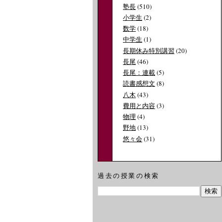
塾長
(510)
小学生
(2)
数学
(18)
中学生
(1)
長期休み特別講習
(20)
長尾
(46)
長尾：連載
(5)
読書感想文
(8)
八木
(43)
費用と内容
(3)
物理
(4)
野地
(13)
悠々会
(31)
過去の授業の検索