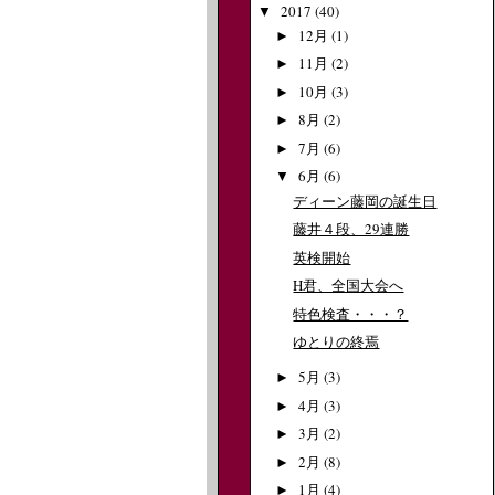
2017
(40)
▼
12月
(1)
►
11月
(2)
►
10月
(3)
►
8月
(2)
►
7月
(6)
►
6月
(6)
▼
ディーン藤岡の誕生日
藤井４段、29連勝
英検開始
H君、全国大会へ
特色検査・・・？
ゆとりの終焉
5月
(3)
►
4月
(3)
►
3月
(2)
►
2月
(8)
►
1月
(4)
►