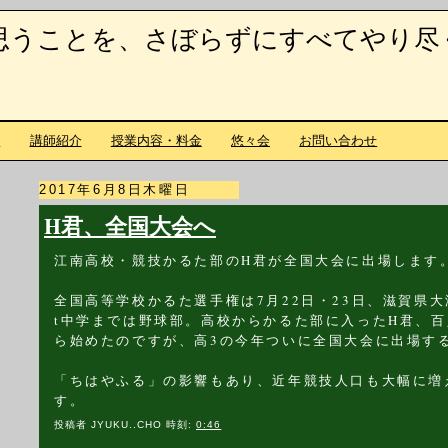
思うことを、さぼらずにすべてやり尽
て
講師紹介
授業内容・料金
悠々会
お問い合わせ
2017年6月8日木曜日
H君、全国大会へ
江南高校・競技かるた部のH君が全国大会に出場します
全国高等学校かるた選手権は7月22日・23日、滋賀県
t中学までは野球部。高校からかるた部に入ったH君、
ら始めたのですが、高3の今年ついに全国大会に出場す
「ちはやふる」の影響もあり、近年競技人口も大幅に増
す。
投稿者
JYUKU..CHO
時刻:
0:46