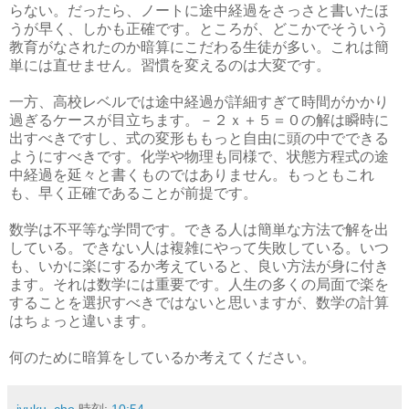
らない。だったら、ノートに途中経過をさっさと書いたほ
うが早く、しかも正確です。ところが、どこかでそういう
教育がなされたのか暗算にこだわる生徒が多い。これは簡
単には直せません。習慣を変えるのは大変です。
一方、高校レベルでは途中経過が詳細すぎて時間がかかり
過ぎるケースが目立ちます。－２ｘ＋５＝０の解は瞬時に
出すべきですし、式の変形ももっと自由に頭の中でできる
ようにすべきです。化学や物理も同様で、状態方程式の途
中経過を延々と書くものではありません。もっともこれ
も、早く正確であることが前提です。
数学は不平等な学問です。できる人は簡単な方法で解を出
している。できない人は複雑にやって失敗している。いつ
も、いかに楽にするか考えていると、良い方法が身に付き
ます。それは数学には重要です。人生の多くの局面で楽を
することを選択すべきではないと思いますが、数学の計算
はちょっと違います。
何のために暗算をしているか考えてください。
jyuku..cho
時刻:
10:54