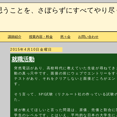
思うことを、さぼらずにすべてやり尽
て
講師紹介
授業内容・料金
悠々会
お問い合わせ
2015年4月10日金曜日
就職活動
突然電話があり、高校時代に教えていた生徒が尋ねてき
動の真っ只中です。面接の前にウェブでエントリーをす
テストがあり、それをクリアしないと面接どころがエン
す。
そう言って、SPI試験（リクルート社の作っている試験
た。
彼が教えてほしいと言った問題は、原価、売価と割合に
学生のレベルです。とはいえ、平均的な日本の大学生に