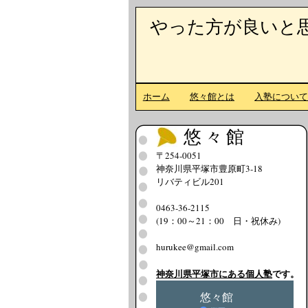
やった方が良いと
ホーム
悠々館とは
入塾につい
悠々館
〒254-0051
神奈川県平塚市豊原町3-18
リバティビル201
0463-36-2115
(19：00～21：00 日・祝休み)
hurukee@gmail.com
神奈川県平塚市にある個人塾
です。