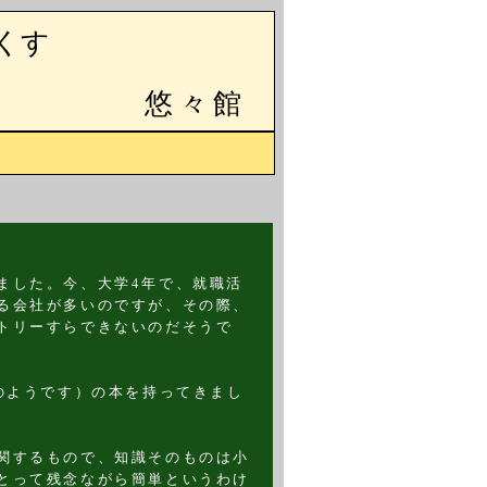
くす
悠々館
ました。今、大学4年で、就職活
る会社が多いのですが、その際、
トリーすらできないのだそうで
のようです）の本を持ってきまし
関するもので、知識そのものは小
とって残念ながら簡単というわけ