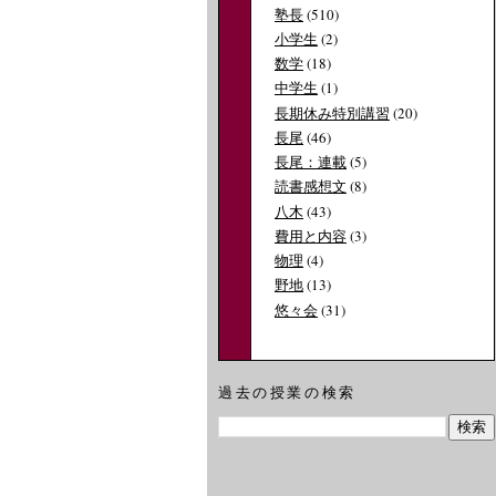
塾長
(510)
小学生
(2)
数学
(18)
中学生
(1)
長期休み特別講習
(20)
長尾
(46)
長尾：連載
(5)
読書感想文
(8)
八木
(43)
費用と内容
(3)
物理
(4)
野地
(13)
悠々会
(31)
過去の授業の検索