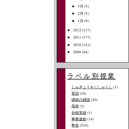
3月
(5)
►
2月
(5)
►
1月
(9)
►
2012
(117)
►
2011
(177)
►
2010
(141)
►
2009
(44)
►
ラベル別授業
じゅぎょうをじしゅくし
(1)
英語
(10)
講師の雑談
(20)
高校
(3)
合格実績
(1)
事務連絡
(14)
塾長
(510)