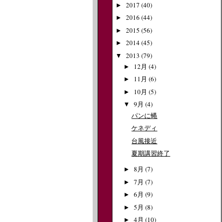
2017
(40)
►
2016
(44)
►
2015
(56)
►
2014
(45)
►
2013
(79)
▼
12月
(4)
►
11月
(6)
►
10月
(5)
►
9月
(4)
▼
パンに蝿
ケネディ
台風接近
夏期講習終了
8月
(7)
►
7月
(7)
►
6月
(9)
►
5月
(8)
►
4月
(10)
►