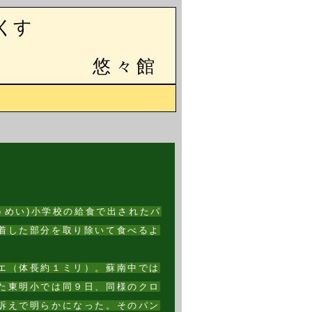
くす
悠々館
うめい)小学校の給食で出されたパ
着した部分を取り除いて食べるよ
エ（体長約１ミリ）。蘇南中では
た東明小では同９日、同様のクロ
訴えで明らかになった。そのパン