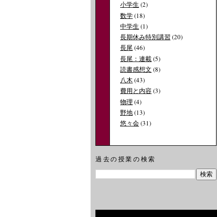
小学生
(2)
数学
(18)
中学生
(1)
長期休み特別講習
(20)
長尾
(46)
長尾：連載
(5)
読書感想文
(8)
八木
(43)
費用と内容
(3)
物理
(4)
野地
(13)
悠々会
(31)
過去の授業の検索