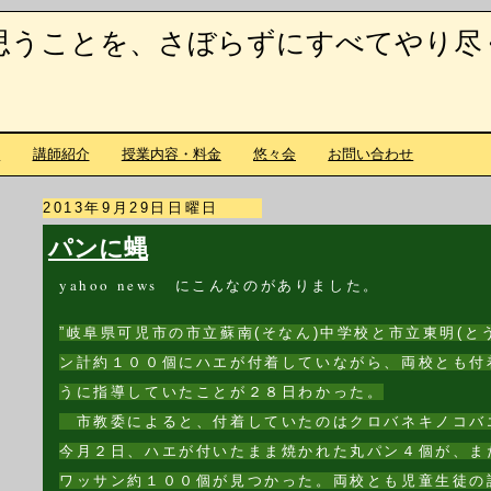
思うことを、さぼらずにすべてやり尽
て
講師紹介
授業内容・料金
悠々会
お問い合わせ
2013年9月29日日曜日
パンに蝿
yahoo news にこんなのがありました。
”岐阜県可児市の市立蘇南(そなん)中学校と市立東明(と
ン計約１００個にハエが付着していながら、両校とも付
うに指導していたことが２８日わかった。
市教委によると、付着していたのはクロバネキノコバ
今月２日、ハエが付いたまま焼かれた丸パン４個が、ま
ワッサン約１００個が見つかった。両校とも児童生徒の