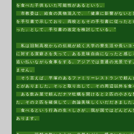
を食べた子供もいた可能性があるという。
市教委は、給食の異物混入で、「健康に影響がないと
を手引書で示しており、両校ともその手引書に従ったと
った」として、手引書の改定を検討している。”
私は旧制高校からの伝統が続く大学の寮生活や長いヨ
に対する潔癖さを失って、ある意味自由になったと感じ
追い払いながら食事をする。アジアでは普通の光景です
ません。
そう言えば、平塚のあるファミリーレストランで頼ん
とがありました。そっと取り出して、その周辺以外を食
ある飲み屋で頼んだナマ牡蠣を開けると２匹の小さな
た。その２匹を確保して、勿論美味しくいだだきました
食べるという行為の生々しさが、我が国ではどんどん
あります。