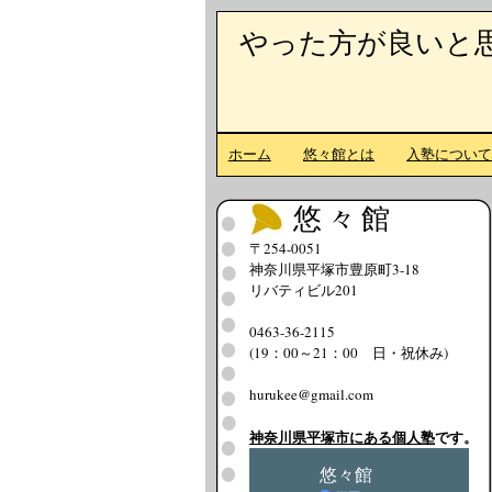
やった方が良いと
ホーム
悠々館とは
入塾につい
悠々館
〒254-0051
神奈川県平塚市豊原町3-18
リバティビル201
0463-36-2115
(19：00～21：00 日・祝休み)
hurukee@gmail.com
神奈川県平塚市にある個人塾
です。