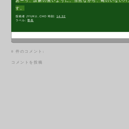
あーっ、誤解の無いように。当然ながら、蝿のいないパ
す。
投稿者
JYUKU..CHO
時刻:
14:32
ラベル:
塾長
0 件のコメント:
コメントを投稿