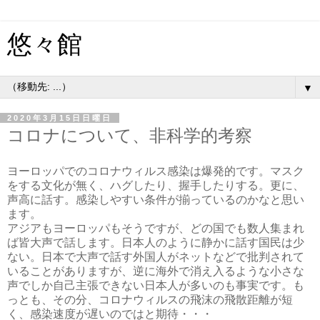
悠々館
▼
2020年3月15日日曜日
コロナについて、非科学的考察
ヨーロッパでのコロナウィルス感染は爆発的です。マスク
をする文化が無く、ハグしたり、握手したりする。更に、
声高に話す。感染しやすい条件が揃っているのかなと思い
ます。
アジアもヨーロッパもそうですが、どの国でも数人集まれ
ば皆大声で話します。日本人のように静かに話す国民は少
ない。日本で大声で話す外国人がネットなどで批判されて
いることがありますが、逆に海外で消え入るような小さな
声でしか自己主張できない日本人が多いのも事実です。も
っとも、その分、コロナウィルスの飛沫の飛散距離が短
く、感染速度が遅いのではと期待・・・