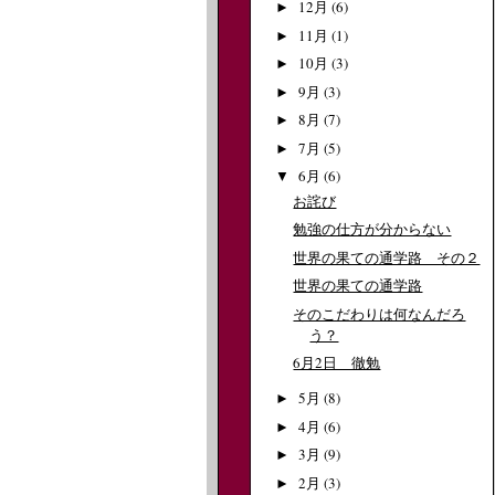
12月
(6)
►
11月
(1)
►
10月
(3)
►
9月
(3)
►
8月
(7)
►
7月
(5)
►
6月
(6)
▼
お詫び
勉強の仕方が分からない
世界の果ての通学路 その２
世界の果ての通学路
そのこだわりは何なんだろ
う？
6月2日 徹勉
5月
(8)
►
4月
(6)
►
3月
(9)
►
2月
(3)
►