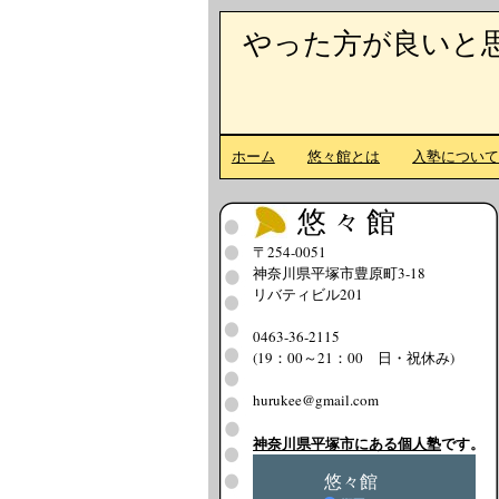
やった方が良いと
ホーム
悠々館とは
入塾につい
悠々館
〒254-0051
神奈川県平塚市豊原町3-18
リバティビル201
0463-36-2115
(19：00～21：00 日・祝休み)
hurukee@gmail.com
神奈川県平塚市にある個人塾
です。