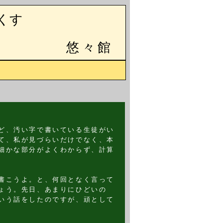
くす
悠々館
ど、汚い字で書いている生徒がい
て、私が見づらいだけでなく、本
細かな部分がよくわからず、計算
書こうよ。と、何回となく言って
ょう。先日、あまりにひどいの
いう話をしたのですが、頑として