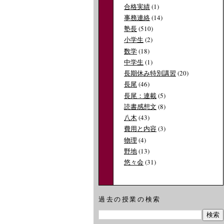
合格実績
(1)
事務連絡
(14)
塾長
(510)
小学生
(2)
数学
(18)
中学生
(1)
長期休み特別講習
(20)
長尾
(46)
長尾：連載
(5)
読書感想文
(8)
八木
(43)
費用と内容
(3)
物理
(4)
野地
(13)
悠々会
(31)
過去の授業の検索