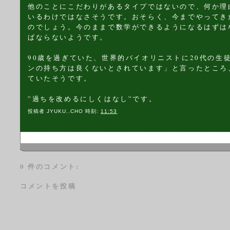
他のことにこだわりがあるタイプではないので、何か理
いるわけではなさそうです。おそらく、今までやってき
のでしょう。今のままで数学ができるようになるはずは
ばならないようです。
90歳を過ぎていた、世界的バイオリニストに20代の生
ンの持ち方は良くないとされています」と言ったところ
ていたそうです。
”過ちを改めるにしくはなし”です。
投稿者
JYUKU..CHO
時刻:
11:53
0 件のコメント:
コメントを投稿