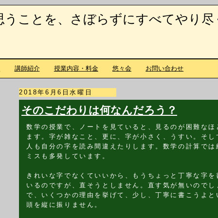
思うことを、さぼらずにすべてやり尽
て
講師紹介
授業内容・料金
悠々会
お問い合わせ
2018年6月6日水曜日
そのこだわりは何なんだろう？
数学の授業で、ノートを見ていると、見るのが困難なほ
ます。字が雑なこと、更に、字が小さく、うすい。そし
人も自分の字を読み間違えたりします。数学の計算では
ミスも多発しています。
きれいな字でなくていいから、もうちょっと丁寧な字を
いるのですが、直そうとしません。直す気が無いのでし
で、いくつかの理由を挙げて、少し、丁寧に書こうよと
頭を縦に振りません。