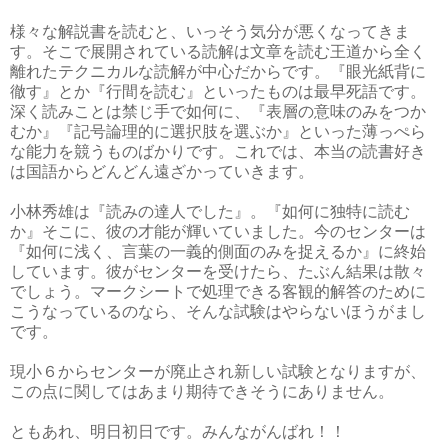
様々な解説書を読むと、いっそう気分が悪くなってきま
す。そこで展開されている読解は文章を読む王道から全く
離れたテクニカルな読解が中心だからです。『眼光紙背に
徹す』とか『行間を読む』といったものは最早死語です。
深く読みことは禁じ手で如何に、『表層の意味のみをつか
むか』『記号論理的に選択肢を選ぶか』といった薄っぺら
な能力を競うものばかりです。これでは、本当の読書好き
は国語からどんどん遠ざかっていきます。
小林秀雄は『読みの達人でした』。『如何に独特に読む
か』そこに、彼の才能が輝いていました。今のセンターは
『如何に浅く、言葉の一義的側面のみを捉えるか』に終始
しています。彼がセンターを受けたら、たぶん結果は散々
でしょう。マークシートで処理できる客観的解答のために
こうなっているのなら、そんな試験はやらないほうがまし
です。
現小６からセンターが廃止され新しい試験となりますが、
この点に関してはあまり期待できそうにありません。
ともあれ、明日初日です。みんながんばれ！！