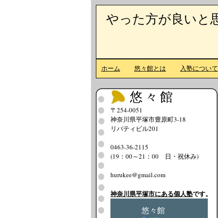
やった方が良いと
ホーム
悠々館とは
入塾につい
悠々館
〒254-0051
神奈川県平塚市豊原町3-18
リバティビル201
0463-36-2115
(19：00～21：00 日・祝休み)
hurukee@gmail.com
神奈川県平塚市にある個人塾
です。