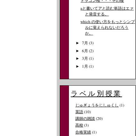
ドラゴン桜・・・その後
aと書いてアと読む単語はエァ
と発音する。
which の使い方をもっとシンプ
ルに覚えられないだろう
か。
7月
(3)
►
6月
(2)
►
3月
(1)
►
1月
(1)
►
ラベル別授業
じゅぎょうをじしゅくし
(1)
英語
(10)
講師の雑談
(20)
高校
(3)
合格実績
(1)