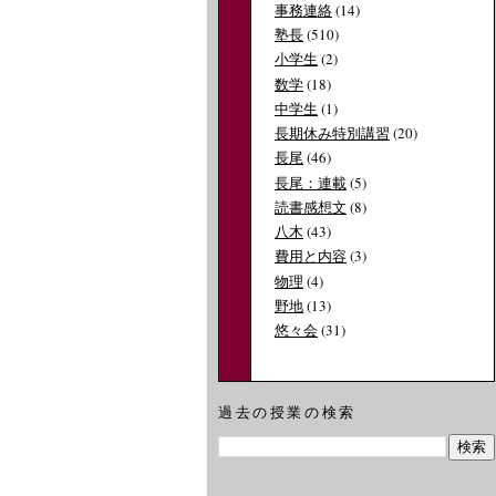
事務連絡
(14)
塾長
(510)
小学生
(2)
数学
(18)
中学生
(1)
長期休み特別講習
(20)
長尾
(46)
長尾：連載
(5)
読書感想文
(8)
八木
(43)
費用と内容
(3)
物理
(4)
野地
(13)
悠々会
(31)
過去の授業の検索