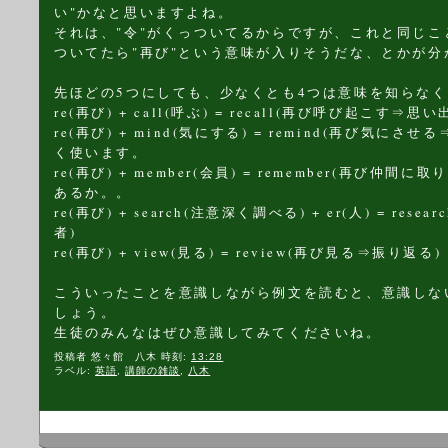
い"かなと思いますよね。
それは、"令"がくっついてるからですが、これと同じこ
ついてたら"再び"という意味が入りそうだな、とかが分
先ほどの5つにしても、少なくとも4つは意味を知らな
re(再び) + call(呼ぶ) = recall(再び呼び起こす⇒思
re(再び) + mind(気にする) = remind(再び気に
く使います。
re(再び) + member(会員) = remember(再び仲
あるか。。
re(再び) + search(注意深く調べる) + er(人) = re
者)
re(再び) + view(見る) = review(再び見る⇒振り返る)
こういったことを意識しながら例文を読むと、意識しな
しょう。
生徒のみんなはぜひ意識してみてくださいね。
投稿者
悠々館 八木
時刻:
13:28
ラベル:
英語
,
講師の雑談
,
八木