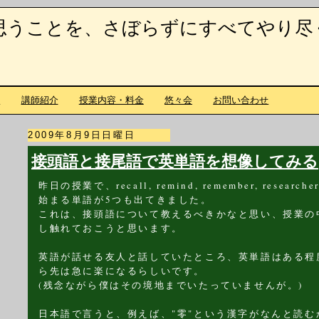
思うことを、さぼらずにすべてやり尽
て
講師紹介
授業内容・料金
悠々会
お問い合わせ
2009年8月9日日曜日
接頭語と接尾語で英単語を想像してみる
昨日の授業で、recall, remind, remember, researc
始まる単語が5つも出てきました。
これは、接頭語について教えるべきかなと思い、授業の
し触れておこうと思います。
英語が話せる友人と話していたところ、英単語はある程
ら先は急に楽になるらしいです。
(残念ながら僕はその境地までいたっていませんが。)
日本語で言うと、例えば、"零"という漢字がなんと読む