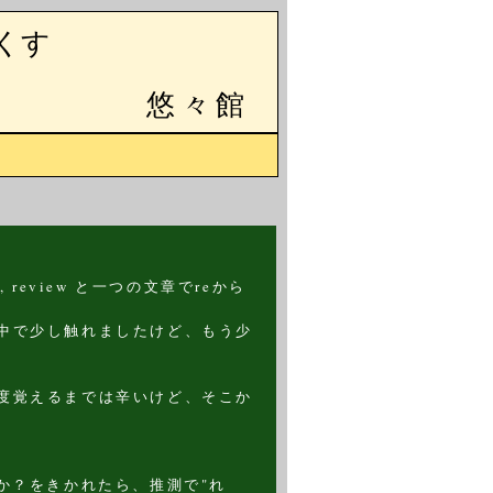
くす
悠々館
her, review と一つの文章でreから
中で少し触れましたけど、もう少
度覚えるまでは辛いけど、そこか
か？をきかれたら、推測で"れ