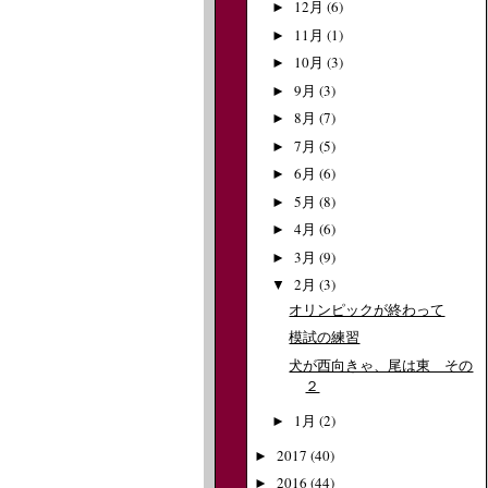
12月
(6)
►
11月
(1)
►
10月
(3)
►
9月
(3)
►
8月
(7)
►
7月
(5)
►
6月
(6)
►
5月
(8)
►
4月
(6)
►
3月
(9)
►
2月
(3)
▼
オリンピックが終わって
模試の練習
犬が西向きゃ、尾は東 その
２
1月
(2)
►
2017
(40)
►
2016
(44)
►