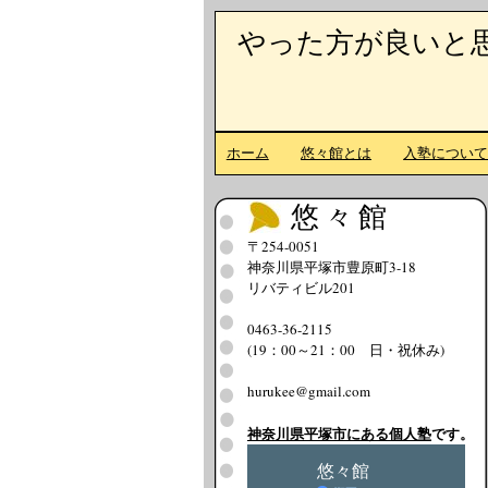
やった方が良いと
ホーム
悠々館とは
入塾につい
悠々館
〒254-0051
神奈川県平塚市豊原町3-18
リバティビル201
0463-36-2115
(19：00～21：00 日・祝休み)
hurukee@gmail.com
神奈川県平塚市にある個人塾
です。