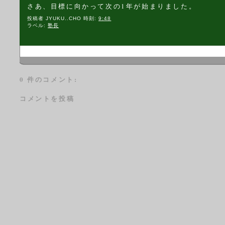
さあ、目標に向かって次の1年が始まりました。
投稿者
JYUKU..CHO
時刻:
9:48
ラベル:
塾長
0 件のコメント:
コメントを投稿