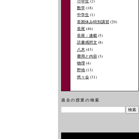
小学生
(2)
数学
(18)
中学生
(1)
長期休み特別講習
(20)
長尾
(46)
長尾：連載
(5)
読書感想文
(8)
八木
(43)
費用と内容
(3)
物理
(4)
野地
(13)
悠々会
(31)
過去の授業の検索