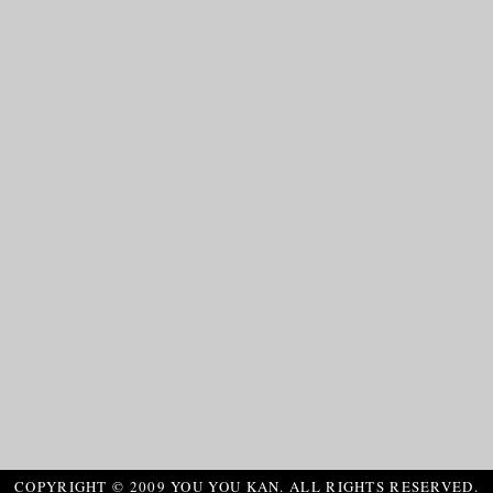
COPYRIGHT © 2009 YOU YOU KAN. ALL RIGHTS RESERVED.