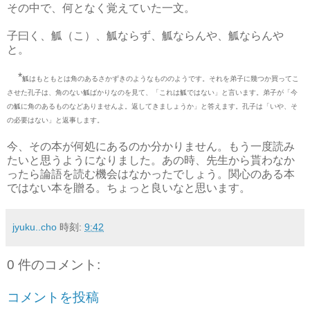
その中で、何となく覚えていた一文。
子曰く、觚（こ）、觚ならず、觚ならんや、觚ならんや
と。
*
觚はもともとは角のあるさかずきのようなもののようです。それを弟子に幾つか買ってこ
させた孔子は、角のない觚ばかりなのを見て、「これは觚ではない」と言います。弟子が「今
の觚に角のあるものなどありませんよ。返してきましょうか」と答えます。孔子は「いや、そ
の必要はない」と返事します。
今、その本が何処にあるのか分かりません。もう一度読み
たいと思うようになりました。あの時、先生から貰わなか
ったら論語を読む機会はなかったでしょう。関心のある本
ではない本を贈る。ちょっと良いなと思います。
jyuku..cho
時刻:
9:42
0 件のコメント:
コメントを投稿