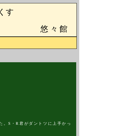
くす
悠々館
た。S・R君がダントツに上手かっ