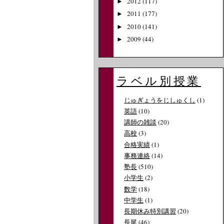
2012
(117)
►
2011
(177)
►
2010
(141)
►
2009
(44)
►
ラベル別授業
じゅぎょうをじしゅくし
(1)
英語
(10)
講師の雑談
(20)
高校
(3)
合格実績
(1)
事務連絡
(14)
塾長
(510)
小学生
(2)
数学
(18)
中学生
(1)
長期休み特別講習
(20)
長尾
(46)