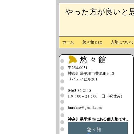
やった方が良いと
ホーム
悠々館とは
入塾につい
悠々館
〒254-0051
神奈川県平塚市豊原町3-18
リバティビル201
0463-36-2115
(19：00～21：00 日・祝休み)
hurukee@gmail.com
神奈川県平塚市にある個人塾
です。