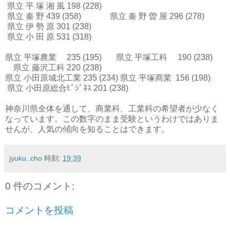
県立 平 塚 湘 風 198 (228)
県立 秦 野 439 (358) 県立 秦 野 曽 屋 296 (278)
県立 伊 勢 原 301 (238)
県立 小 田 原 531 (318)
県立 平塚農業 235 (195) 県立 平塚工科 190 (238)
県立 藤沢工科 220 (238)
県立 小田原城北工業 235 (234) 県立 平塚商業 156 (198)
県立 小田原総合ﾋﾞｼﾞﾈｽ 201 (238)
神奈川県全体を通して、商業科、工業科の希望者が少なく
なっています。この数字のまま受験というわけではありま
せんが、人気の傾向を知ることはできます。
jyuku..cho
時刻:
19:39
0 件のコメント:
コメントを投稿