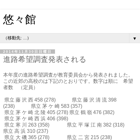
悠々館
▼
2014年11月30日日曜日
進路希望調査発表される
本年度の進路希望調査が教育委員会から発表されました。
この近郊の高校のは下記のとおりです。数字は順に 希望
者数 （定員）
県立 藤 沢 西 458 (278) 県立 藤 沢 清 流 398
(238) 県立 茅 ケ 崎 583 (357)
県立 茅 ケ 崎 北 陵 405 (278) 県立 鶴 嶺 476 (382)
県立 茅 ケ 崎 西 浜 406 (398)
県立 寒 川 263 (358) 県立 平 塚 江 南 382 (318)
県立 高 浜 310 (237)
県立 大 磯 365 (278) 県立 二 宮 215 (238)