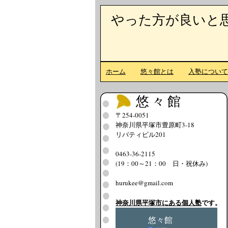
やった方が良いと
ホーム
悠々館とは
入塾につい
悠々館
〒254-0051
神奈川県平塚市豊原町3-18
リバティビル201
0463-36-2115
(19：00～21：00 日・祝休み)
hurukee@gmail.com
神奈川県平塚市にある個人塾
です。