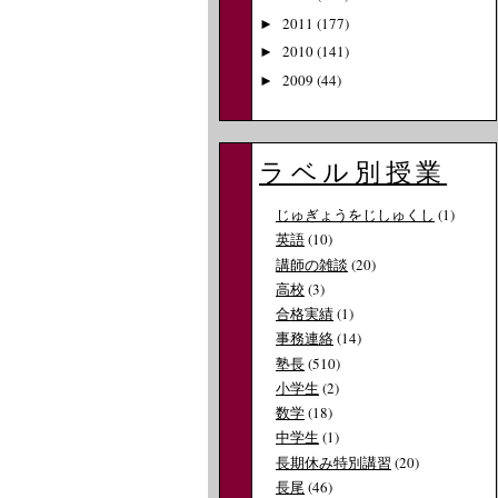
2011
(177)
►
2010
(141)
►
2009
(44)
►
ラベル別授業
じゅぎょうをじしゅくし
(1)
英語
(10)
講師の雑談
(20)
高校
(3)
合格実績
(1)
事務連絡
(14)
塾長
(510)
小学生
(2)
数学
(18)
中学生
(1)
長期休み特別講習
(20)
長尾
(46)