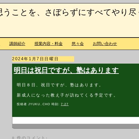
思うことを、さぼらずにすべてやり尽
て
講師紹介
授業内容・料金
悠々会
お問い合わせ
2024年1月7日日曜日
明日は祝日ですが、塾はあります
明日８日、祝日ですが、塾はあります。
新成人になった教え子が訪ねてくる予定です。
投稿者
JYUKU..CHO
時刻:
7:27
0 件のコメント: