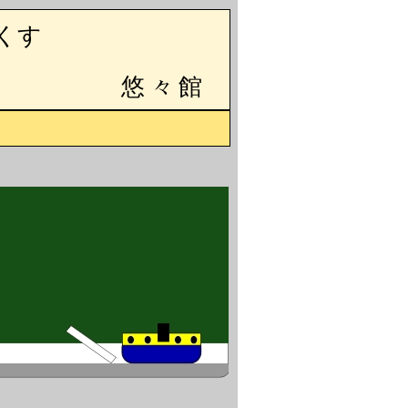
くす
悠々館