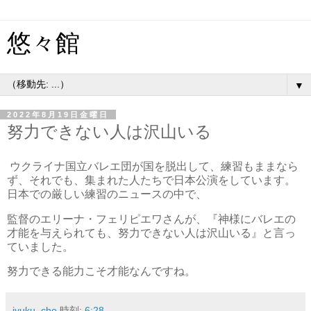
悠々館
▼
2022年8月19日金曜日
努力できない人は沢山いる
ウクライナ国立バレエ団が国を脱出して、練習もままなら
ず、それでも、集まれた人たちで日本公演をしています。
日本での厳しい練習のニュースの中で、
監督のエリーナ・フェリピエワさんが、『神様にバレエの
才能を与えられても、努力できない人は沢山いる』と言っ
ていました。
努力できる能力こそ才能なんですね。
jyuku..cho
時刻:
6:28