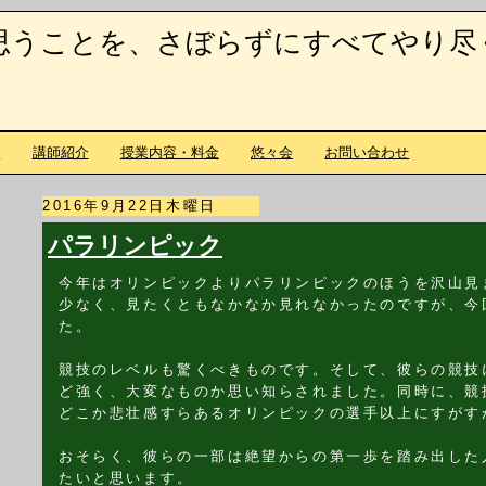
思うことを、さぼらずにすべてやり尽
て
講師紹介
授業内容・料金
悠々会
お問い合わせ
2016年9月22日木曜日
パラリンピック
今年はオリンピックよりパラリンピックのほうを沢山見
少なく、見たくともなかなか見れなかったのですが、今
た。
競技のレベルも驚くべきものです。そして、彼らの競技
ど強く、大変なものか思い知らされました。同時に、競
どこか悲壮感すらあるオリンピックの選手以上にすがす
おそらく、彼らの一部は絶望からの第一歩を踏み出した
たいと思います。