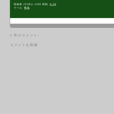
投稿者
JYUKU..CHO
時刻:
8:39
ラベル:
塾長
0 件のコメント:
コメントを投稿