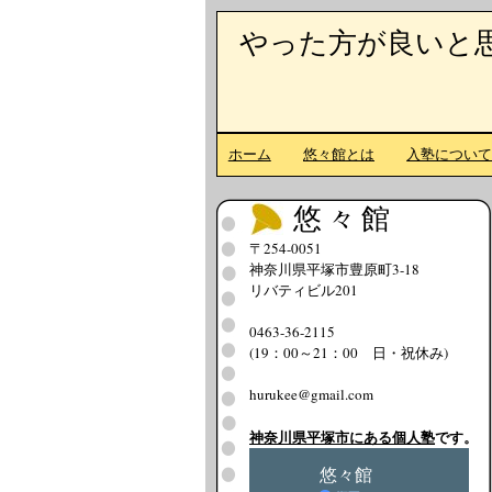
やった方が良いと
ホーム
悠々館とは
入塾につい
悠々館
〒254-0051
神奈川県平塚市豊原町3-18
リバティビル201
0463-36-2115
(19：00～21：00 日・祝休み)
hurukee@gmail.com
神奈川県平塚市にある個人塾
です。